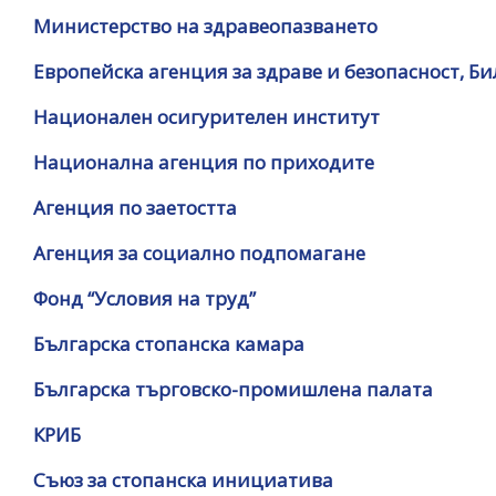
уебсайта
Министерство на здравеопазването
за
хора
Европейска агенция за здраве и безопасност, Б
със
зрителни
Национален осигурителен институт
увреждания,
Национална агенция по приходите
които
използват
Агенция по заетостта
екранен
четец;
Агенция за социално подпомагане
Натиснете
Control-
Фонд “Условия на труд”
F10,
Българска стопанска камара
за
да
Българска търговско-промишлена палата
отворите
меню
КРИБ
за
Съюз за стопанска инициатива
достъпност