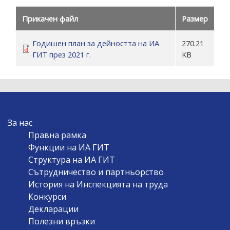
Прикачен файл
Размер
Годишен план за дейността на ИА
270.21
ГИТ през 2021 г.
KB
MAIN
За нас
NAVIGATION
Правна рамка
Функции на ИА ГИТ
Структура на ИА ГИТ
Сътрудничество и партньорство
История на Инспекцията на труда
Конкурси
Декларации
Полезни връзки