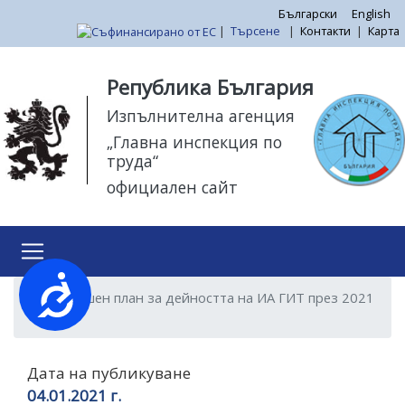
Премини
Български
English
|
Търсене
|
Контакти
|
Карта
към
основното
Моля,
съдържание
обърнете
Република България
внимание:
Изпълнителна агенция
Този
„Главна инспекция по
уебсайт
труда“
разполага
официален сайт
със
система
за
достъпност.
Достъпност
Годишен план за дейността на ИА ГИТ през 2021
г.
Дата на публикуване
04.01.2021 г.