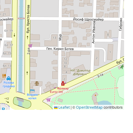
|
©
contributors
Leaflet
OpenStreetMap