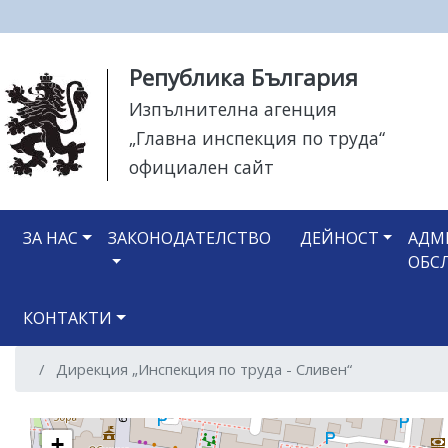
Моля,
Република България
обърнете
Изпълнителна агенция
внимание:
„Главна инспекция по труда“
Този
уебсайт
официален сайт
разполага
със
Main navigation
система
ЗА НАС
ЗАКОНОДАТЕЛСТВО
ДЕЙНОСТ
АДМ
за
ОБС
достъпност.
Натиснете
КОНТАКТИ
Control-
F11
Дирекция „Инспекция по труда - Сливен“
за
настройка
на
+