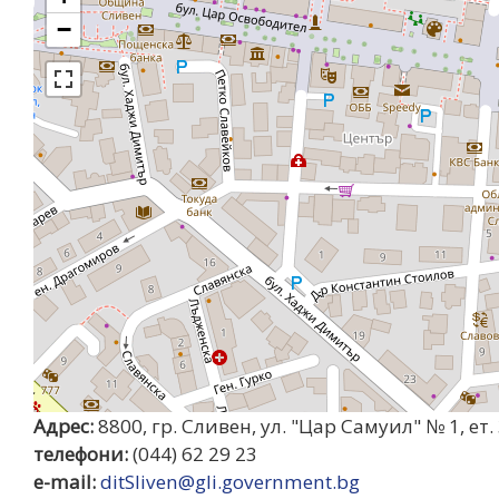
уебсайта
−
за
хора
със
зрителни
увреждания,
които
използват
екранен
четец;
Натиснете
Control-
F10,
за
да
отворите
Адрес:
8800, гр. Сливен, ул. "Цар Самуил" № 1, ет.
меню
телефони:
(044) 62 29 23
за
e-mail:
ditSliven@gli.government.bg
достъпност