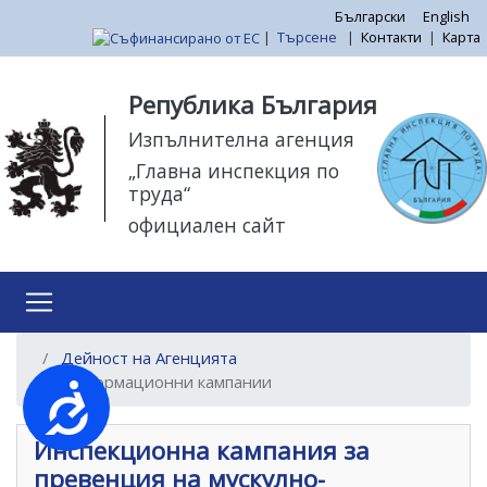
Премини
Български
English
|
Търсене
|
Контакти
|
Карта
към
основното
Моля,
съдържание
обърнете
Република България
внимание:
Изпълнителна агенция
Този
„Главна инспекция по
уебсайт
труда“
разполага
официален сайт
със
система
за
достъпност.
Дейност на Агенцията
Информационни кампании
Достъпност
Инспекционна кампания за
превенция на мускулно-