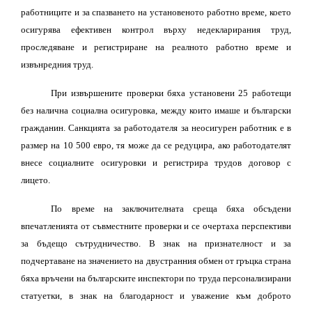
работниците и за спазването на установеното работно време, което
осигурява ефективен контрол върху недекларирания труд,
проследяване и регистриране на реалното работно време и
извънредния труд.
При извършените проверки бяха установени 25 работещи
без налична социална осигуровка, между които имаше и български
гражданин. Санкцията за работодателя за неосигурен работник е в
размер на 10 500 евро, тя може да се редуцира, ако работодателят
внесе социалните осигуровки и регистрира трудов договор с
лицето.
По време на заключителната среща бяха обсъдени
впечатленията от съвместните проверки и се очертаха перспективи
за бъдещо сътрудничество. В знак на признателност и за
подчертаване на значението на двустранния обмен от гръцка страна
бяха връчени на българските инспектори по труда персонализирани
статуетки, в знак на благодарност и уважение към доброто