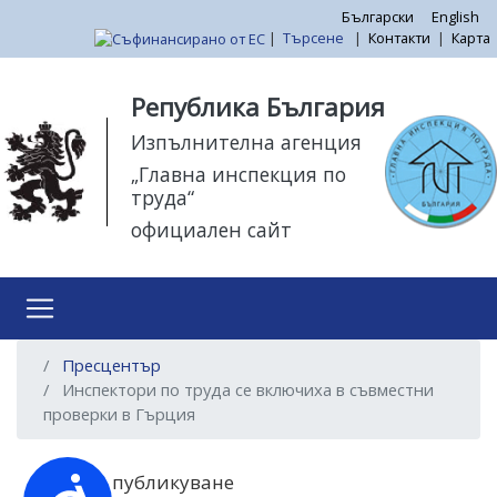
Премини
Български
English
|
Търсене
|
Контакти
|
Карта
към
основното
Моля,
съдържание
обърнете
Република България
внимание:
Изпълнителна агенция
Този
„Главна инспекция по
уебсайт
труда“
разполага
официален сайт
със
система
за
достъпност.
Пресцентър
Инспектори по труда се включиха в съвместни
проверки в Гърция
Дата на публикуване
Достъпност