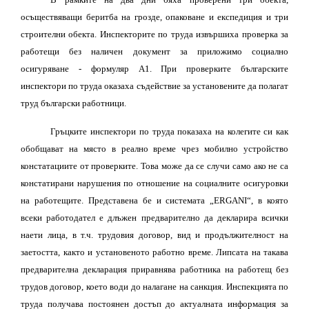
осъществяващи беритба на грозде, опаковане и експедиция и три
строителни обекта. Инспекторите по труда извършиха проверка за
работещи без наличен документ за приложимо социално
осигуряване
-
формуляр А1. При проверките българските
инспектори по труда оказаха съдействие за установените да полагат
труд български работници.
Гръцките инспектори по труда показаха на колегите си как
обобщават на място в реално време чрез мобилно устройство
констатациите от проверките. Това може да се случи само ако не са
констатирани нарушения по отношение на социалните осигуровки
на работещите. Представена бе и системата „
ERGANI
“, в която
всеки работодател е длъжен предварително да декларира всички
наети лица, в т.ч. трудовия договор, вид и продължителност на
заетостта, както и установеното работно време. Липсата на такава
предварителна декларация приравнява работника на работещ без
трудов договор, което води до налагане на санкция. Инспекцията по
труда получава постоянен достъп до актуалната информация за