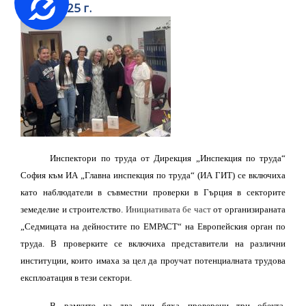
03.10.2025 г.
Инспектори по труда от Дирекция „Инспекция по труда“
София към ИА „Главна инспекция по труда“ (ИА ГИТ) се включиха
като наблюдатели в съвместни проверки в Гърция в секторите
земеделие и строителство.
Инициативата бе част
от организираната
„Седмицата на дейностите по ЕМРАСТ“ на Европейския орган по
труда. В проверките се включиха представители на различни
институции, които имаха за цел да проучат потенциалната трудова
експлоатация в тези сектори.
В рамките на два дни бяха проверени три обекта,