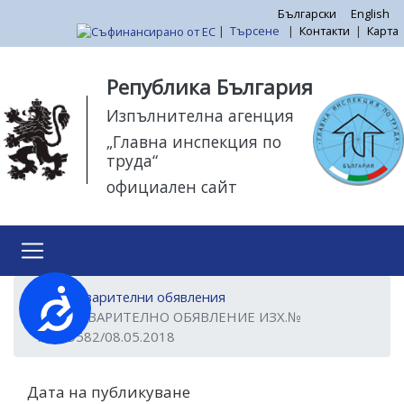
Премини
Български
English
|
Търсене
|
Контакти
|
Карта
към
основното
Моля,
съдържание
обърнете
Република България
внимание:
Изпълнителна агенция
Този
„Главна инспекция по
уебсайт
труда“
разполага
официален сайт
със
система
за
достъпност.
Достъпност
Предварителни обявления
ПРЕДВАРИТЕЛНО ОБЯВЛЕНИЕ ИЗХ.№
18059582/08.05.2018
Дата на публикуване