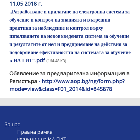
11.05.2018 г.
„Разработване и прилагане на електронна система за
обучение и контрол на знанията и вътрешни
практики за наблюдение и контрол върху
използването на нововъведената система за обучение
и резултатите от нея и предприемане на действия за
подобряване ефективността на системата за обучение
.pdf
в ИА ГИТ“
(164.48 KB)
Обявление за предварителна информация в
Регистъра
- http://www.aop.bg/ng/form.php?
mode=view&class=F01_2014&id=845878
MAIN
За нас
NAVIGATION
Правна рамка
Функции на ИА ГИТ