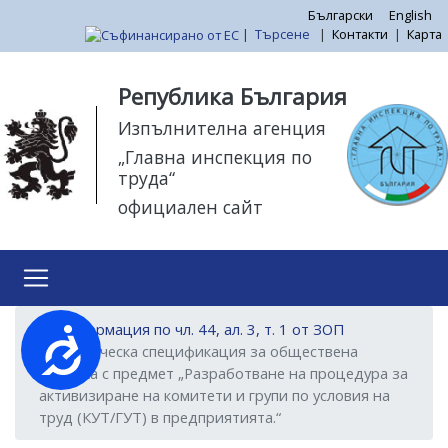
Премини
Български
English
|
Търсене
|
Контакти
|
Карта
към
основното
Моля,
съдържание
обърнете
Република България
внимание:
Изпълнителна агенция
Този
„Главна инспекция по
уебсайт
труда“
разполага
официален сайт
със
система
за
достъпност.
Информация по чл. 44, ал. 3, т. 1 от ЗОП
Достъпност
Техническа спецификация за обществена
поръчка с предмет „Разработване на процедура за
активизиране на комитети и групи по условия на
труд (КУТ/ГУТ) в предприятията.“