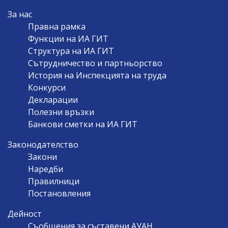
MAIN
За нас
NAVIGATION
Правна рамка
Функции на ИА ГИТ
Структура на ИА ГИТ
Сътрудничество и партньорство
История на Инспекцията на труда
Конкурси
Декларации
Полезни връзки
Банкови сметки на ИА ГИТ
Законодателство
Закони
Наредби
Правилници
Постановления
Дейност
Съобщения за съставени АУАН