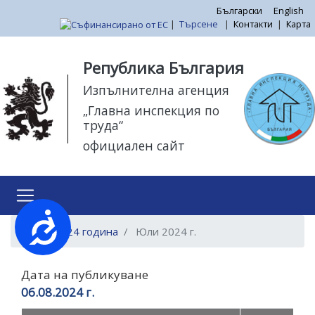
Премини
Български
English
|
Търсене
|
Контакти
|
Карта
към
основното
Моля,
съдържание
обърнете
Република България
внимание:
Изпълнителна агенция
Този
„Главна инспекция по
уебсайт
труда“
разполага
официален сайт
със
система
за
достъпност.
Достъпност
За 2024 година
Юли 2024 г.
Дата на публикуване
06.08.2024 г.